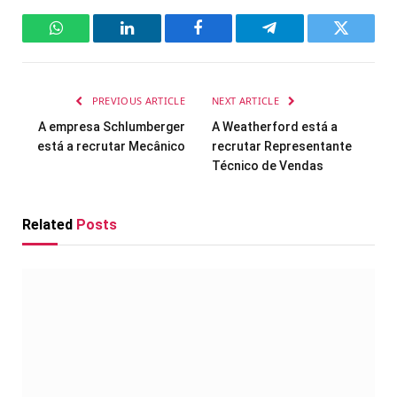
WhatsApp
LinkedIn
Facebook
Telegram
Twitter
PREVIOUS ARTICLE
NEXT ARTICLE
A empresa Schlumberger
A Weatherford está a
está a recrutar Mecânico
recrutar Representante
Técnico de Vendas
Related
Posts