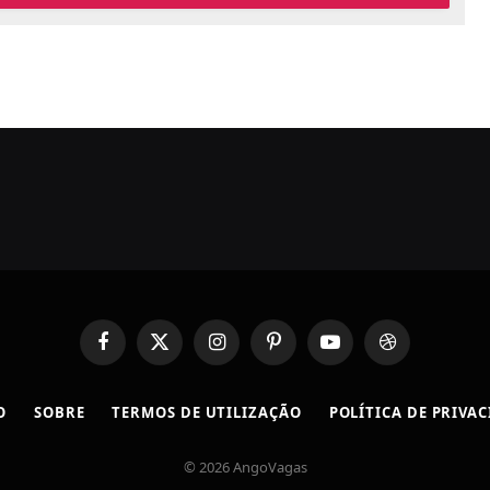
Facebook
X
Instagram
Pinterest
YouTube
Dribbble
(Twitter)
O
SOBRE
TERMOS DE UTILIZAÇÃO
POLÍTICA DE PRIVA
© 2026 AngoVagas