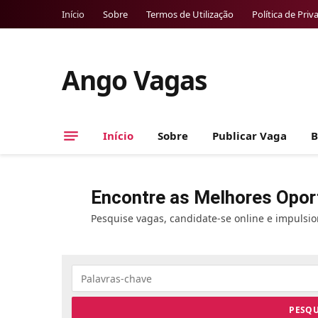
Início
Sobre
Termos de Utilização
Política de Priv
Ango Vagas
Início
Sobre
Publicar Vaga
B
Encontre as Melhores Opor
Pesquise vagas, candidate-se online e impulsi