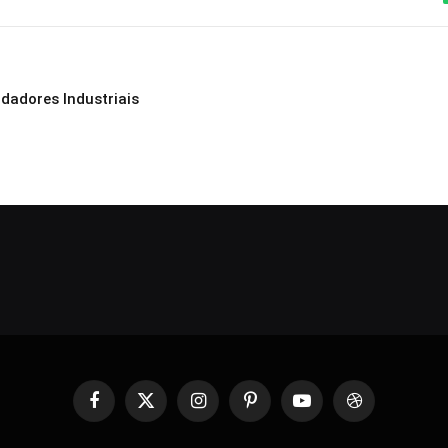
dadores Industriais
Facebook
X
Instagram
Pinterest
YouTube
Dribbble
(Twitter)