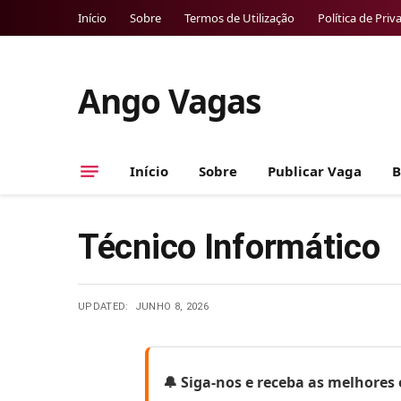
Início
Sobre
Termos de Utilização
Política de Priv
Ango Vagas
Início
Sobre
Publicar Vaga
B
Técnico Informático
UPDATED:
JUNHO 8, 2026
🔔 Siga-nos e receba as melhore