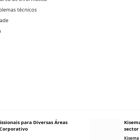
blemas técnicos
dade
a
m
ssionais para Diversas Áreas
Kisema
 Corporativo
sector
Kisema 