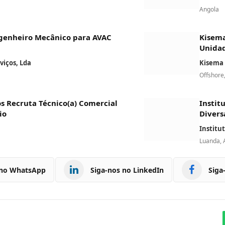
Angola
genheiro Mecânico para AVAC
Kisema
Unidad
iços, Lda
Kisema 
Offshore
os Recruta Técnico(a) Comercial
Instit
io
Divers
Institu
Luanda, 
 no WhatsApp
Siga-nos no LinkedIn
Siga