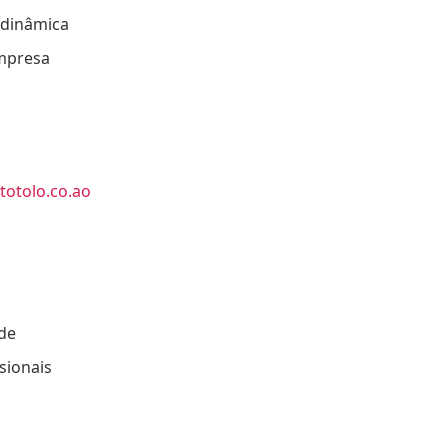
 dinâmica
empresa
otolo.co.ao
ade
sionais