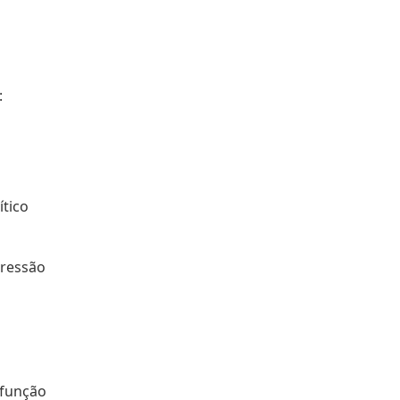
:
ítico
pressão
 função