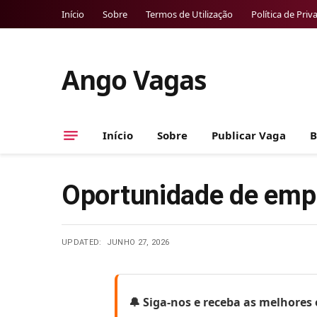
Início
Sobre
Termos de Utilização
Política de Priv
Ango Vagas
Início
Sobre
Publicar Vaga
B
Oportunidade de empr
UPDATED:
JUNHO 27, 2026
🔔 Siga-nos e receba as melhore