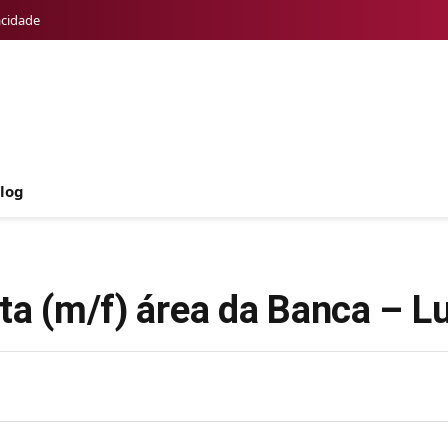
acidade
log
sta (m/f) área da Banca – L