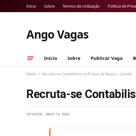
Início
Sobre
Termos de Utilização
Política de Priv
Ango Vagas
Início
Sobre
Publicar Vaga
B
Início
Recruta-se Contabilista (m/f) área da Banca – Luanda
»
Recruta-se Contabili
UPDATED:
MAIO 10, 2024