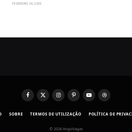
FEVEREIRO 26, 2025
Facebook
X
Instagram
Pinterest
YouTube
Dribbble
(Twitter)
O
SOBRE
TERMOS DE UTILIZAÇÃO
POLÍTICA DE PRIVA
© 2026 AngoVagas