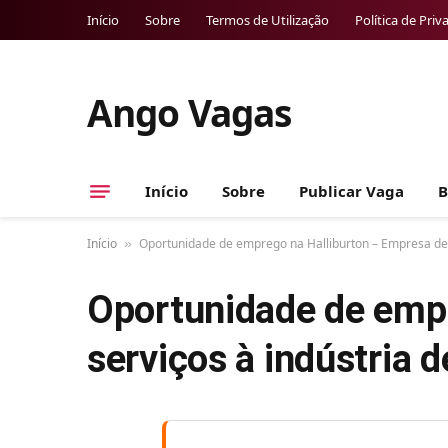
Início
Sobre
Termos de Utilização
Política de Priv
Ango Vagas
Início
Sobre
Publicar Vaga
B
Início
Oportunidade de emprego na Halliburton – Empresa de s
»
Oportunidade de empr
serviços à indústria 