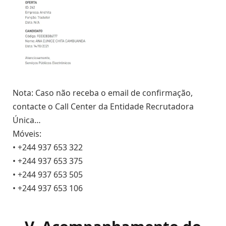
Nota: Caso não receba o email de confirmação,
contacte o Call Center da Entidade Recrutadora
Única…
Móveis:
• +244 937 653 322
• +244 937 653 375
• +244 937 653 505
• +244 937 653 106