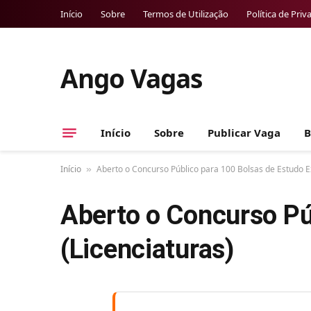
Início
Sobre
Termos de Utilização
Política de Priv
Ango Vagas
Início
Sobre
Publicar Vaga
B
Início
Aberto o Concurso Público para 100 Bolsas de Estudo E
»
Aberto o Concurso Pú
(Licenciaturas)