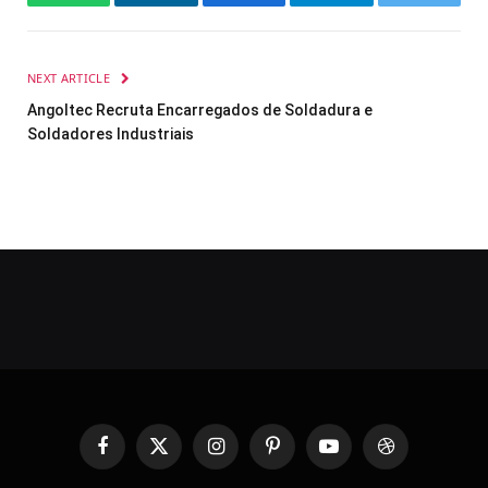
WhatsApp
LinkedIn
Facebook
Telegram
Twitter
NEXT ARTICLE
Angoltec Recruta Encarregados de Soldadura e
Soldadores Industriais
Facebook
X
Instagram
Pinterest
YouTube
Dribbble
(Twitter)