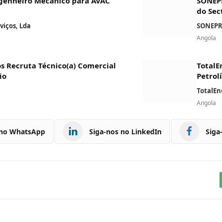
genheiro Mecânico para AVAC
SONEPR
do Sec
iços, Lda
SONEPR
Angola
os Recruta Técnico(a) Comercial
TotalE
io
Petrol
TotalEn
Angola
 no WhatsApp
Siga-nos no LinkedIn
Siga