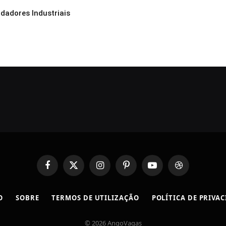
dadores Industriais
Facebook
X
Instagram
Pinterest
YouTube
Dribbble
(Twitter)
O
SOBRE
TERMOS DE UTILIZAÇÃO
POLÍTICA DE PRIVA
© 2026 AngoVagas