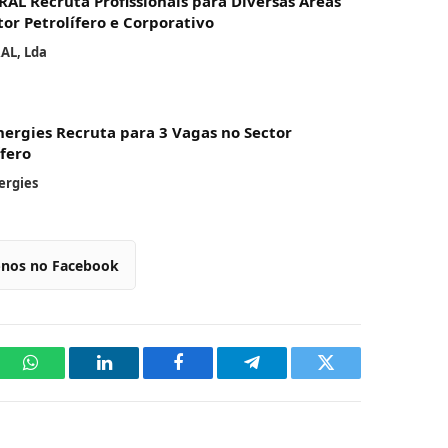
AL Recruta Profissionais para Diversas Áreas
tor Petrolífero e Corporativo
AL, Lda
nergies Recruta para 3 Vagas no Sector
ífero
ergies
-nos no Facebook
WhatsApp
LinkedIn
Facebook
Telegram
Twitter