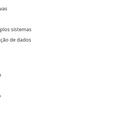
vas
iplos sistemas
ção de dados
e
o