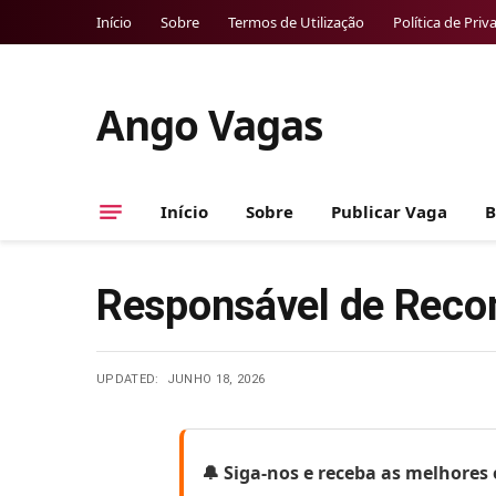
Início
Sobre
Termos de Utilização
Política de Priv
Ango Vagas
Início
Sobre
Publicar Vaga
B
Responsável de Recon
UPDATED:
JUNHO 18, 2026
🔔 Siga-nos e receba as melhore