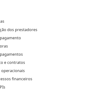
ras
ação dos prestadores
de pagamento
oras
copagamentos
o e contratos
e operacionais
essos financeiros
KPIs