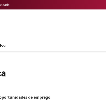
acidade
log
ca
s oportunidades de emprego: