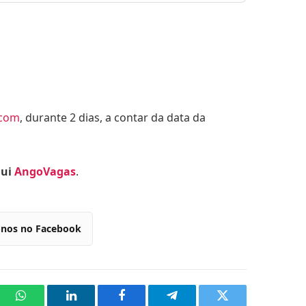
.com
, durante 2 dias, a contar da data da
qui
AngoVagas
.
-nos no Facebook
WhatsApp
LinkedIn
Facebook
Telegram
Twitter