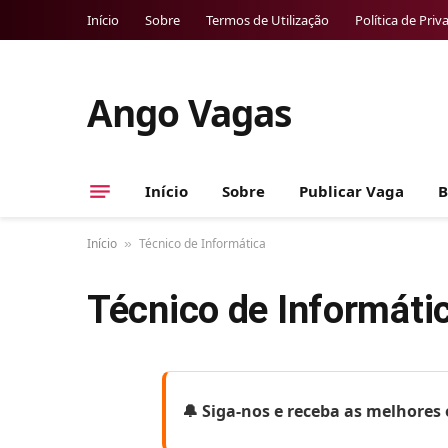
Início
Sobre
Termos de Utilização
Política de Priv
Ango Vagas
Início
Sobre
Publicar Vaga
B
Início
Técnico de Informática
»
Técnico de Informáti
🔔 Siga-nos e receba as melhore