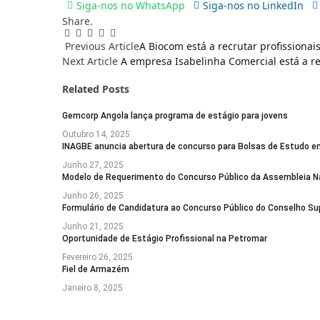
Siga-nos no WhatsApp
Siga-nos no LinkedIn
Share.
WhatsApp
LinkedIn
Facebook
Telegram
Twitter
Previous Article
A Biocom está a recrutar profissionai
Next Article
A empresa Isabelinha Comercial está a re
Related
Posts
Gemcorp Angola lança programa de estágio para jovens
Outubro 14, 2025
INAGBE anuncia abertura de concurso para Bolsas de Estudo em
Junho 27, 2025
Modelo de Requerimento do Concurso Público da Assembleia N
Junho 26, 2025
Formulário de Candidatura ao Concurso Público do Conselho Sup
Junho 21, 2025
Oportunidade de Estágio Profissional na Petromar
Fevereiro 26, 2025
Fiel de Armazém
Janeiro 8, 2025