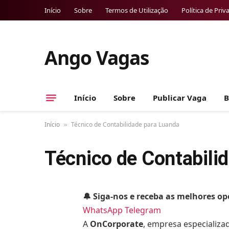
Início
Sobre
Termos de Utilização
Política de Priv
Ango Vagas
Início
Sobre
Publicar Vaga
B
Início
Técnico de Contabilidade para Luanda
»
Técnico de Contabili
🔔 Siga-nos e receba as melhores o
WhatsApp
Telegram
A
OnCorporate
, empresa especializa