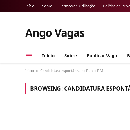
Início
Sobre
Termos de Utilização
Política de Priv
Ango Vagas
Início
Sobre
Publicar Vaga
B
Início
Candidatura espontânea no Banco BAI
»
BROWSING:
CANDIDATURA ESPONT