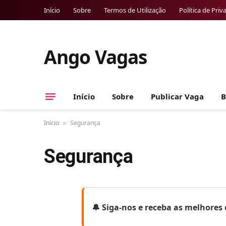
Início
Sobre
Termos de Utilização
Política de Priv
Ango Vagas
Início
Sobre
Publicar Vaga
B
Início
Segurança
»
Segurança
🔔 Siga-nos e receba as melhore