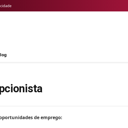
acidade
log
pcionista
s oportunidades de emprego: