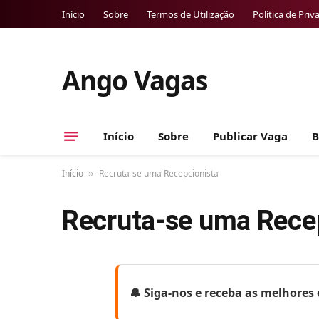
Início
Sobre
Termos de Utilização
Política de Priv
Ango Vagas
Início
Sobre
Publicar Vaga
B
Início
Recruta-se uma Recepcionista
»
Recruta-se uma Rece
🔔 Siga-nos e receba as melhore