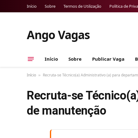
Início
Sobre
Termos de Utilização
Política de Priv
Ango Vagas
Início
Sobre
Publicar Vaga
B
Início
Recruta-se Técnico(a) Administrativo (a) para depart
»
Recruta-se Técnico(a
de manutenção