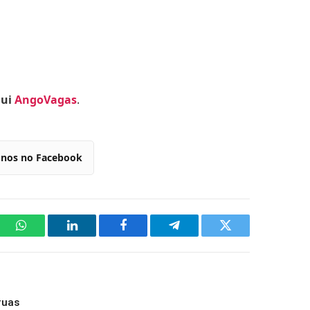
qui
AngoVagas
.
-nos no Facebook
WhatsApp
LinkedIn
Facebook
Telegram
Twitter
ruas