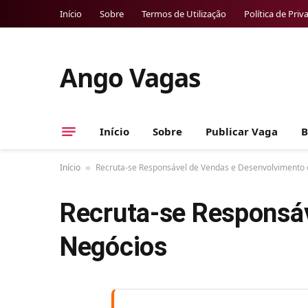
Início
Sobre
Termos de Utilização
Política de Priv
Ango Vagas
Início
Sobre
Publicar Vaga
B
Início
Recruta-se Responsável de Vendas e Desenvolvimento
»
Recruta-se Responsá
Negócios