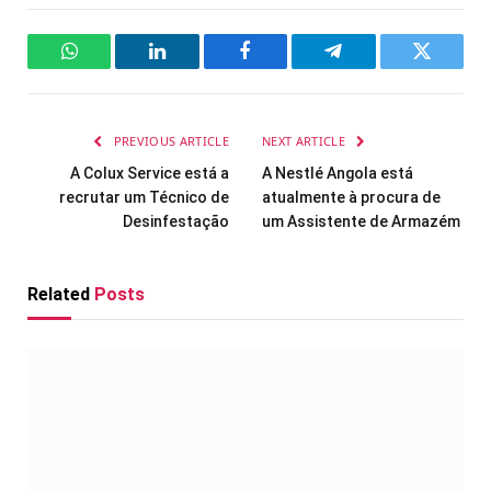
WhatsApp
LinkedIn
Facebook
Telegram
Twitter
PREVIOUS ARTICLE
NEXT ARTICLE
A Colux Service está a
A Nestlé Angola está
recrutar um Técnico de
atualmente à procura de
Desinfestação
um Assistente de Armazém
Related
Posts