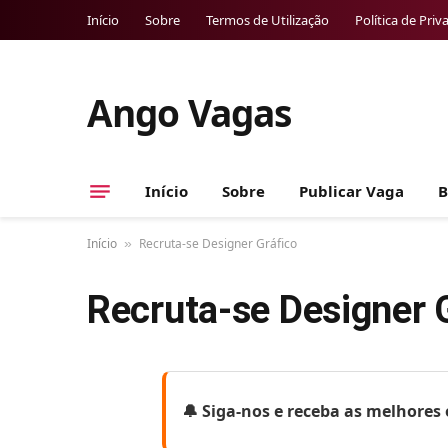
Início
Sobre
Termos de Utilização
Política de Priv
Ango Vagas
Início
Sobre
Publicar Vaga
B
Início
Recruta-se Designer Gráfico
»
Recruta-se Designer 
🔔 Siga-nos e receba as melhore