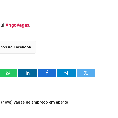
qui
AngoVagas
.
-nos no Facebook
WhatsApp
LinkedIn
Facebook
Telegram
Twitter
 (nove) vagas de emprego em aberto