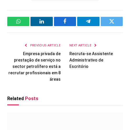
WhatsApp
LinkedIn
Facebook
Telegram
Twitter
PREVIOUS ARTICLE
NEXT ARTICLE
Empresa privada de
Recruta-se Assistente
prestação de serviço no
Administrativo de
sector petrolífero está a
Escritório
recrutar profissionais em 8
áreas
Related
Posts