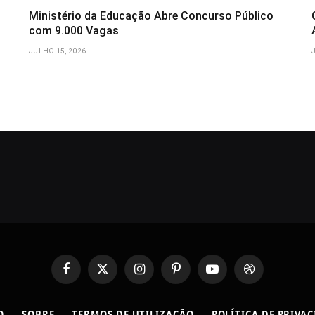
Ministério da Educação Abre Concurso Público
com 9.000 Vagas
JULHO 15, 2026
Facebook
X
Instagram
Pinterest
YouTube
Dribbble
(Twitter)
O
SOBRE
TERMOS DE UTILIZAÇÃO
POLÍTICA DE PRIVA