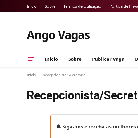
Início
Sobre
Termos de Utilização
Política de Priv
Ango Vagas
Início
Sobre
Publicar Vaga
B
Início
Recepcionista/Secretária
»
Recepcionista/Secret
🔔 Siga-nos e receba as melhore