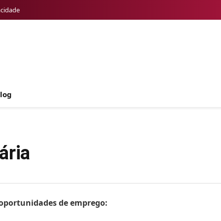
acidade
log
ária
s oportunidades de emprego: