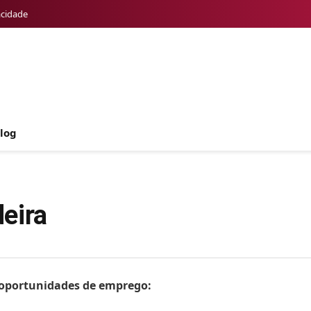
acidade
log
eira
s oportunidades de emprego: