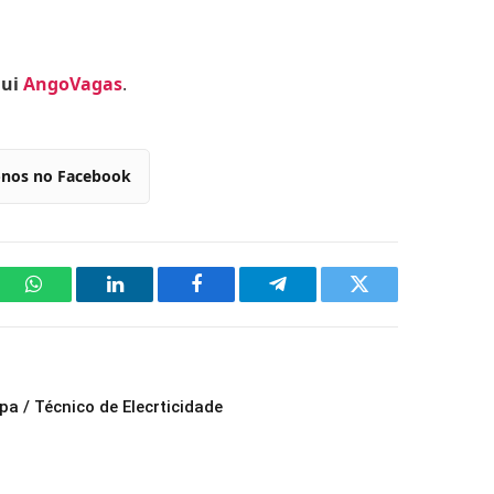
qui
AngoVagas
.
-nos no Facebook
WhatsApp
LinkedIn
Facebook
Telegram
Twitter
pa / Técnico de Elecrticidade