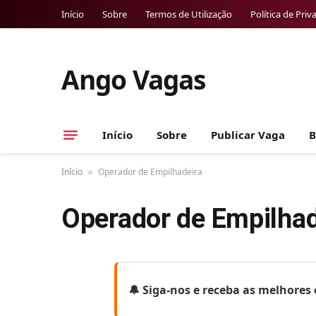
Início
Sobre
Termos de Utilização
Política de Priv
Ango Vagas
Início
Sobre
Publicar Vaga
B
Início
Operador de Empilhadeira
»
Operador de Empilhad
🔔 Siga-nos e receba as melhore