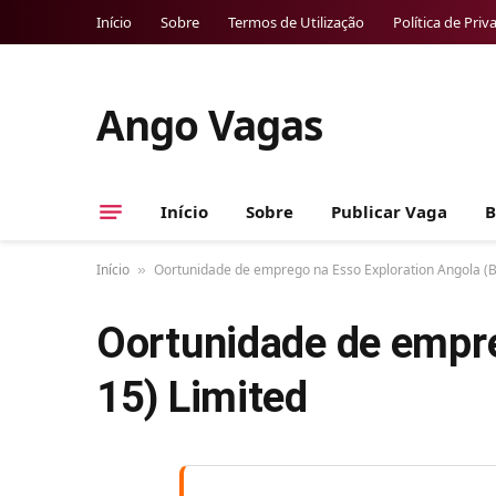
Início
Sobre
Termos de Utilização
Política de Priv
Ango Vagas
Início
Sobre
Publicar Vaga
B
Início
Oortunidade de emprego na Esso Exploration Angola (B
»
Oortunidade de empre
15) Limited