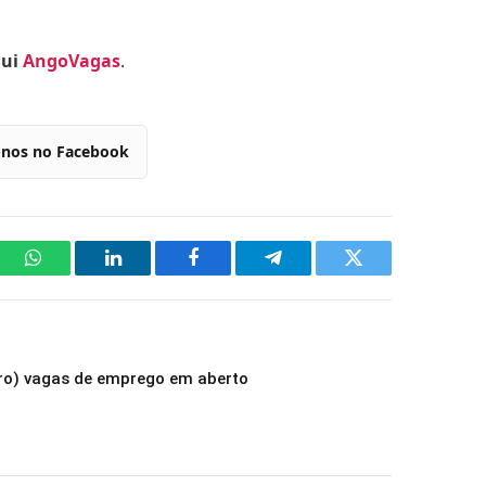
qui
AngoVagas
.
-nos no Facebook
WhatsApp
LinkedIn
Facebook
Telegram
Twitter
ro) vagas de emprego em aberto