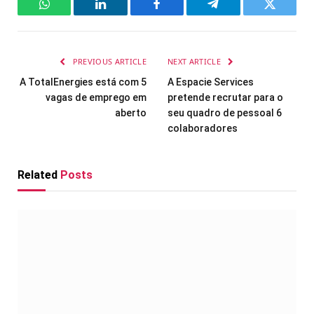
WhatsApp
LinkedIn
Facebook
Telegram
Twitter
PREVIOUS ARTICLE
NEXT ARTICLE
A TotalEnergies está com 5
A Espacie Services
vagas de emprego em
pretende recrutar para o
aberto
seu quadro de pessoal 6
colaboradores
Related
Posts