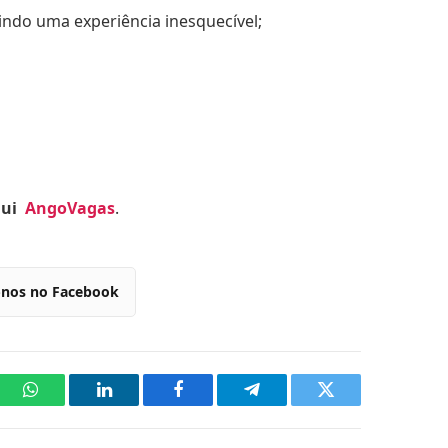
indo uma experiência inesquecível;
qui
AngoVagas
.
-nos no Facebook
WhatsApp
LinkedIn
Facebook
Telegram
Twitter