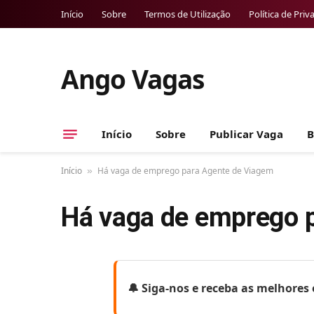
Início
Sobre
Termos de Utilização
Política de Priv
Ango Vagas
Início
Sobre
Publicar Vaga
B
Início
Há vaga de emprego para Agente de Viagem
»
Há vaga de emprego 
🔔 Siga-nos e receba as melhore