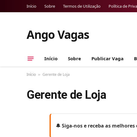
Início
Sobre
Termos de Utilização
Política de Priv
Ango Vagas
Início
Sobre
Publicar Vaga
B
Início
Gerente de Loja
»
Gerente de Loja
🔔 Siga-nos e receba as melhore