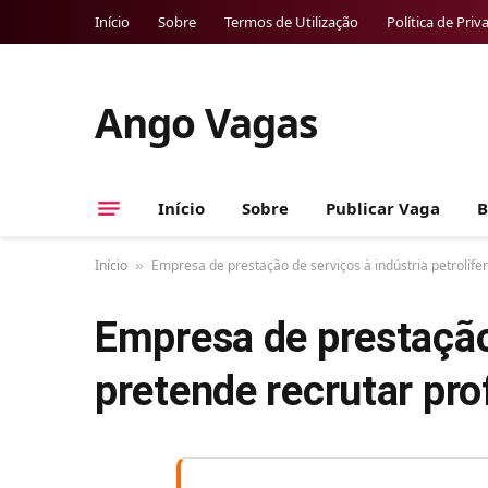
Início
Sobre
Termos de Utilização
Política de Priv
Ango Vagas
Início
Sobre
Publicar Vaga
B
Início
Empresa de prestação de serviços à indústria petrolífe
»
Empresa de prestação 
pretende recrutar pro