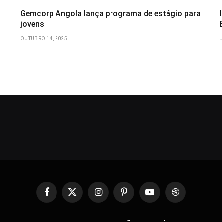
Gemcorp Angola lança programa de estágio para
jovens
OUTUBRO 14, 2025
Facebook
X
Instagram
Pinterest
YouTube
Dribbble
(Twitter)