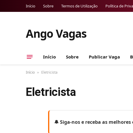
Início
Sobre
Termos de Utilização
Política de Priv
Ango Vagas
Início
Sobre
Publicar Vaga
B
Início
Eletricista
»
Eletricista
🔔 Siga-nos e receba as melhore