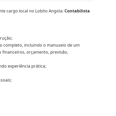
te cargo local no Lobito Angola:
Contabilista
trução;
tico completo, incluindo o manuseio de um
s financeiros, orçamento, previsão,
ndo experiência prática;
ssoais;