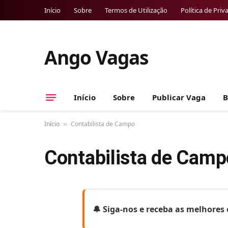
Início
Sobre
Termos de Utilização
Política de Priv
Ango Vagas
Início
Sobre
Publicar Vaga
B
Início
Contabilista de Campo
»
Contabilista de Camp
🔔 Siga-nos e receba as melhore