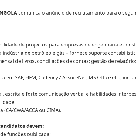
 ANGOLA
comunica o anúncio de recrutamento para o seguin
abilidade de projectos para empresas de engenharia e cons
a indústria de petróleo e gás – fornece suporte contabilís
nsal de livros, conciliações de contas; gestão de relatório
ia em SAP, HFM, Cadency / AssureNet, MS Office etc., inclui
al, escrita e forte comunicação verbal e habilidades interpe
lidade;
ida (CA/CWA/ACCA ou CIMA).
 candidatos devem:
 de funções publicada;