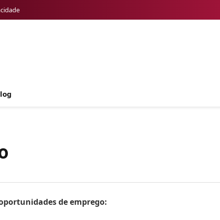
acidade
log
o
s oportunidades de emprego: