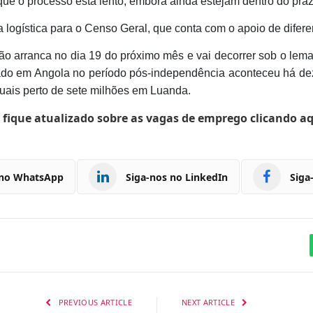
ue o processo está lento, embora ainda estejam dentro do praz
a logística para o Censo Geral, que conta com o apoio de difere
o arranca no dia 19 do próximo mês e vai decorrer sob o lema
do em Angola no período pós-independência aconteceu há dez a
quais perto de sete milhões em Luanda.
 fique atualizado sobre as vagas de emprego clicando a
 no WhatsApp
Siga-nos no LinkedIn
Siga
PREVIOUS ARTICLE
NEXT ARTICLE