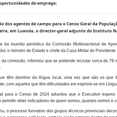
s oportunidades de emprego:
ão dos agentes de campo para o Censo Geral da Populaçã
ra, em Luanda, o director-geral adjunto do Instituto Nac
nal da reunião periódica da Comissão Multissectorial de A
or, o ministro de Estado e chefe da Casa Militar do Presidente
 da comissão, informou que se pretende recrutar cerca de 79 m
.
 que têm domínio da língua local, uma vez que são os que f
te, com aqueles que têm dificuldades em exprimir-se em Língu
ial para o Censo de 2024 adiantou que o Executivo espera 
o permitir obter indicadores de quem somos, quantos somos e 
eferiu, o processo formativo dos grupos técnicos provinciais de