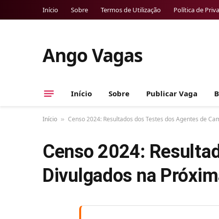
Início
Sobre
Termos de Utilização
Política de Priv
Ango Vagas
Início
Sobre
Publicar Vaga
B
Início
Censo 2024: Resultados dos Testes dos Agentes de C
»
Censo 2024: Resulta
Divulgados na Próxi