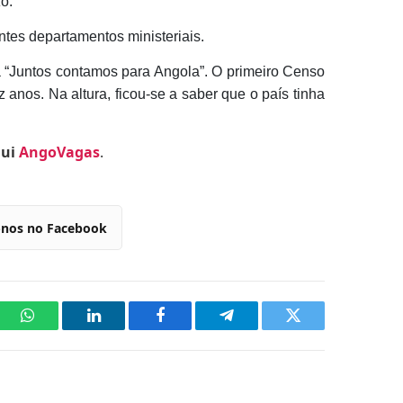
o.
ntes departamentos ministeriais.
 “Juntos contamos para Angola”. O primeiro Censo
nos. Na altura, ficou-se a saber que o país tinha
qui
AngoVagas
.
-nos no Facebook
WhatsApp
LinkedIn
Facebook
Telegram
Twitter