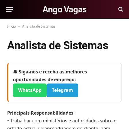
Ango Vagas
Início
Analista de Sistemas
»
Analista de Sistemas
🔔 Siga-nos e receba as melhores
oportunidades de emprego:
WhatsApp
Telegram
Principais Responsabilidades
:
• Trabalhar com ministérios e autoridades sobre o
estado actual de aprendizagem do cliente, bem