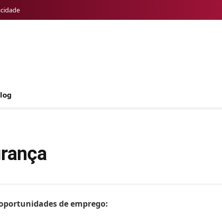
acidade
log
urança
s oportunidades de emprego: