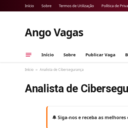
Início
Sobre
Termos de Utilização
Política de Priv
Ango Vagas
Início
Sobre
Publicar Vaga
B
Início
Analista de Cibersegurança
»
Analista de Ciberseg
🔔 Siga-nos e receba as melhore