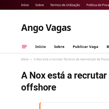
Início
Sobre
Termos de Utilização
Política de Priv
Ango Vagas
Início
Sobre
Publicar Vaga
B
Início
A Nox está a recrutar Técnicos de intervenção de Poços
»
A Nox está a recrutar
offshore