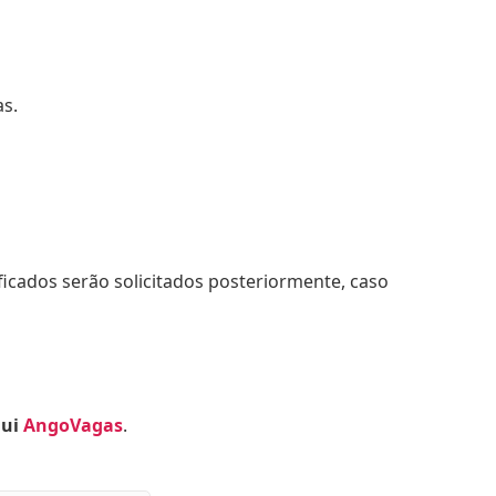
as.
icados serão solicitados posteriormente, caso
qui
AngoVagas
.