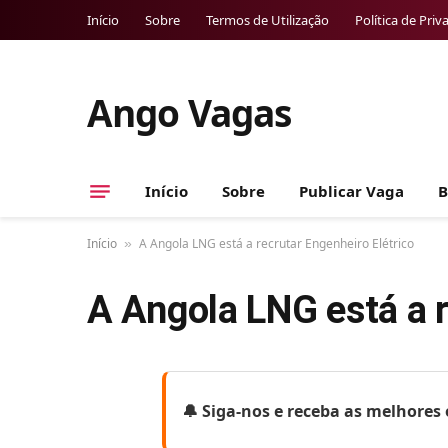
Início
Sobre
Termos de Utilização
Política de Priv
Ango Vagas
Início
Sobre
Publicar Vaga
B
Início
A Angola LNG está a recrutar Engenheiro Elétrico
»
A Angola LNG está a r
🔔 Siga-nos e receba as melhore