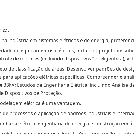
ica.
na indústria em sistemas elétricos e de energia, preferenc
edade de equipamentos elétricos, incluindo projeto de sube
role de motores (incluindo dispositivos “inteligentes”), VFD
jeto de classificação de áreas; Desenvolver padrões de des
s para aplicações elétricas específicas; Compreender e anal
e 33kV; Estudos de Engenharia Elétrica, incluindo Análise de
e Dispositivos de Proteção.
odelagem elétrica é uma vantagem.
de processos e aplicação de padrões industriais e interna
haria elétrica, engenharia de energia e construção em ár
rojeto de equipamentos e instalações, construção, otimizaç